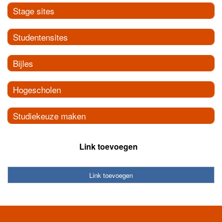
Stage sites
Studentensites
Bijles
Hogescholen
Studiekeuze maken
Link toevoegen
Link toevoegen